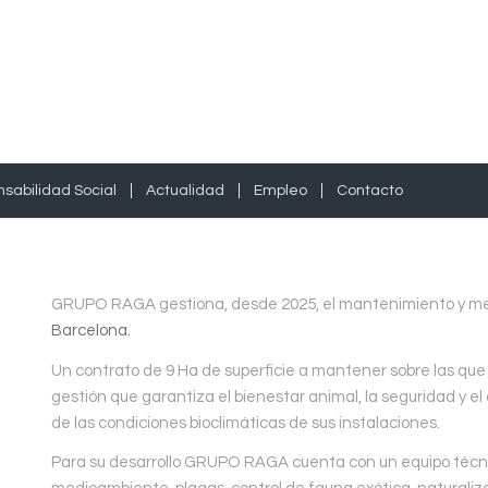
sabilidad Social
Actualidad
Empleo
Contacto
GRUPO RAGA gestiona, desde 2025, el mantenimiento y mej
Barcelona.
Un contrato de 9 Ha de superficie a mantener sobre las qu
gestión que garantiza el bienestar animal, la seguridad y el
de las condiciones bioclimáticas de sus instalaciones.
Para su desarrollo GRUPO RAGA cuenta con un equipo técni