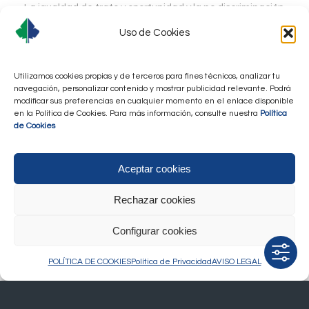
La igualdad de trato y oportunidad y la no discriminación
entre mujeres y hombres es un principio estratégico de
Uso de Cookies
nuestra política corporativa, y es, por tanto, una prioridad
fundamental de las relaciones laborales y de la gestión
de los recursos humanos de la compañía.
Utilizamos cookies propias y de terceros para fines técnicos, analizar tu
navegación, personalizar contenido y mostrar publicidad relevante. Podrá
modificar sus preferencias en cualquier momento en el enlace disponible
en la Política de Cookies. Para más información, consulte nuestra
Política
Plan de Igualdad de Grupo Raga
de Cookies
Aceptar cookies
Rechazar cookies
Además, se integra como documento anexo al
Configurar cookies
Plan de Igualdad de la compañía el
Protocolo para
la Prevención y actuación en los casos de acoso
POLÍTICA DE COOKIES
Política de Privacidad
AVISO LEGAL
sexual y/o por razón de sexo y violencias sexuales.