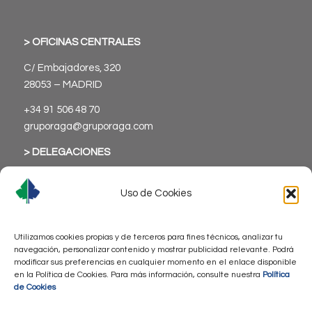
> OFICINAS CENTRALES
C/ Embajadores, 320
28053 – MADRID
+34 91 506 48 70
gruporaga@gruporaga.com
> DELEGACIONES
Uso de Cookies
Utilizamos cookies propias y de terceros para fines técnicos, analizar tu
> Aviso Legal
navegación, personalizar contenido y mostrar publicidad relevante. Podrá
modificar sus preferencias en cualquier momento en el enlace disponible
> Política de Privacidad
en la Política de Cookies. Para más información, consulte nuestra
Política
> Política de Cookies
de Cookies
> Accesibilidad