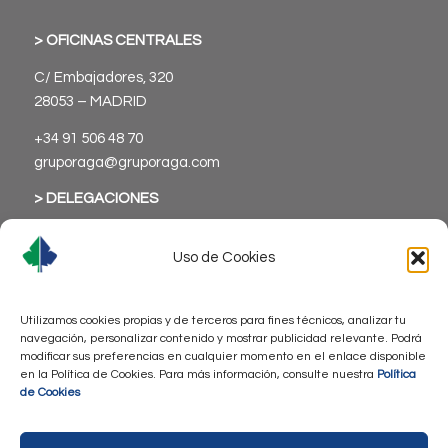
> OFICINAS CENTRALES
C/ Embajadores, 320
28053 – MADRID
+34 91 506 48 70
gruporaga@gruporaga.com
> DELEGACIONES
Uso de Cookies
Utilizamos cookies propias y de terceros para fines técnicos, analizar tu
> Aviso Legal
navegación, personalizar contenido y mostrar publicidad relevante. Podrá
modificar sus preferencias en cualquier momento en el enlace disponible
> Política de Privacidad
en la Política de Cookies. Para más información, consulte nuestra
Política
> Política de Cookies
de Cookies
> Accesibilidad