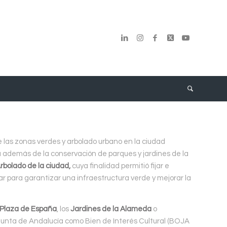
 las zonas verdes y arbolado urbano en la ciudad
a además de la conservación de parques y jardines de la
rbolado de la ciudad,
cuya finalidad permitió fijar e
lar para garantizar una infraestructura verde y mejorar la
Plaza de España
, los
Jardines de la Alameda
o
 Junta de Andalucía como Bien de Interés Cultural (BOJA