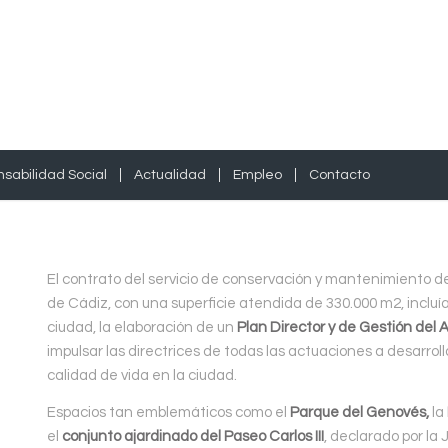
sabilidad Social
Actualidad
Empleo
Contacto
El contrato del servicio de conservación y mantenimiento de
de Cádiz, con una superficie atendida de 330.000 m2, incluí
ciudad, la elaboración de un
Plan Director y de Gestión del A
impulsar las directrices de todas las actuaciones a desarrol
calidad de vida en la ciudad.
Espacios tan emblemáticos como el
Parque del Genovés,
la
el
conjunto
ajardinado del Paseo Carlos III
, declarado por la