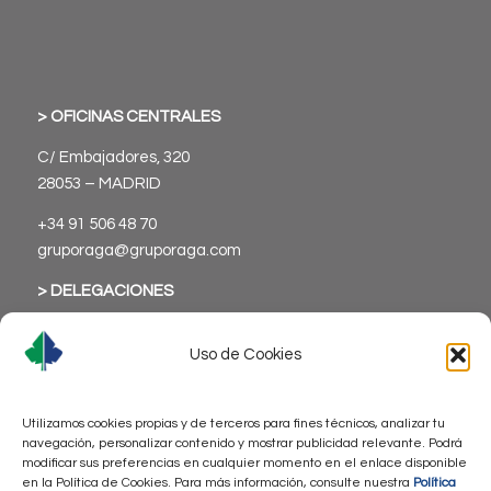
> OFICINAS CENTRALES
C/ Embajadores, 320
28053 – MADRID
+34 91 506 48 70
gruporaga@gruporaga.com
> DELEGACIONES
Uso de Cookies
Utilizamos cookies propias y de terceros para fines técnicos, analizar tu
> Aviso Legal
navegación, personalizar contenido y mostrar publicidad relevante. Podrá
modificar sus preferencias en cualquier momento en el enlace disponible
> Política de Privacidad
en la Política de Cookies. Para más información, consulte nuestra
Política