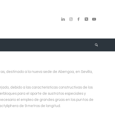
as, destinado a la nueva sede de Abengoa, en Sevilla,
rjado, debido a las características constructivas de los
nterbloques para el aporte de sustratos especiales y
e necesario el empleo de grandes grúas en los puntos de
ctyliphera de 9 metros de longitud.