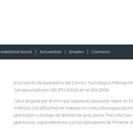
sabilidad Social
Actualidad
Empleo
Contacto
El proyecto de paisajismo del Centro Tecnológico Palmas Alt
fue ejecutado por GRUPO RAGA en el año 2009.
Obra singular por el reto que supuso su ejecución sobre un fo
edificios, y la dificultad de trabajar en reducidos espacios i
plantación y anclaje de árboles de gran porte. Para ello fu
plantación, especialmente con los ejemplares de Phoenix da