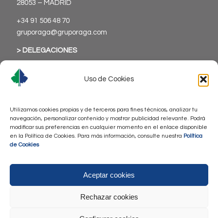
28053 – MADRID
+34 91 506 48 70
gruporaga@gruporaga.com
> DELEGACIONES
Uso de Cookies
Utilizamos cookies propias y de terceros para fines técnicos, analizar tu
> Aviso Legal
navegación, personalizar contenido y mostrar publicidad relevante. Podrá
modificar sus preferencias en cualquier momento en el enlace disponible
> Política de Privacidad
en la Política de Cookies. Para más información, consulte nuestra
Política
> Política de Cookies
de Cookies
> Accesibilidad
Aceptar cookies
Rechazar cookies